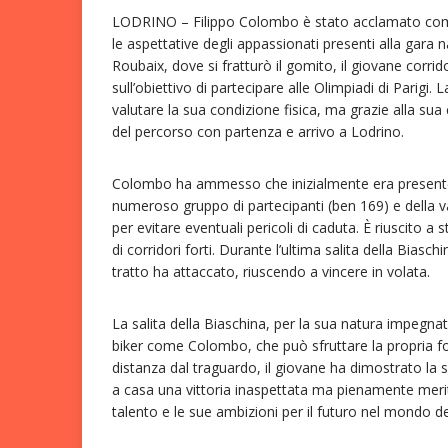
LODRINO – Filippo Colombo è stato acclamato come
le aspettative degli appassionati presenti alla gara 
Roubaix, dove si fratturò il gomito, il giovane corri
sull’obiettivo di partecipare alle Olimpiadi di Parigi
valutare la sua condizione fisica, ma grazie alla su
del percorso con partenza e arrivo a Lodrino.
Colombo ha ammesso che inizialmente era presente s
numeroso gruppo di partecipanti (ben 169) e della vari
per evitare eventuali pericoli di caduta. È riuscito a
di corridori forti. Durante l’ultima salita della Biasch
tratto ha attaccato, riuscendo a vincere in volata.
La salita della Biaschina, per la sua natura impegnat
biker come Colombo, che può sfruttare la propria f
distanza dal traguardo, il giovane ha dimostrato la s
a casa una vittoria inaspettata ma pienamente mer
talento e le sue ambizioni per il futuro nel mondo de