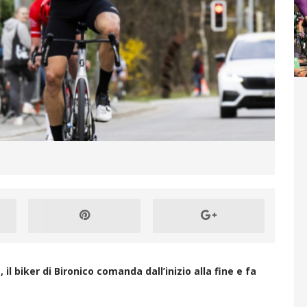
sitivi per il team
CYCLING NEWS
ff Road Tenuta Bally & Von Teufenstein x VC
a, natura e spettacolo!
CYCLING NEWS
il biker di Bironico comanda dall’inizio alla fine e fa