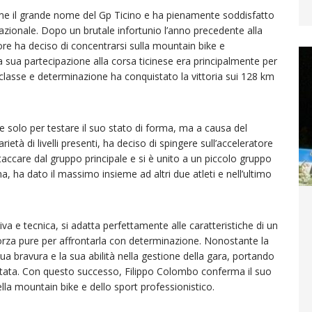
 il grande nome del Gp Ticino e ha pienamente soddisfatto
nazionale. Dopo un brutale infortunio l’anno precedente alla
dore ha deciso di concentrarsi sulla mountain bike e
. La sua partecipazione alla corsa ticinese era principalmente per
a classe e determinazione ha conquistato la vittoria sui 128 km
olo per testare il suo stato di forma, ma a causa del
età di livelli presenti, ha deciso di spingere sull’acceleratore
 staccare dal gruppo principale e si è unito a un piccolo gruppo
ina, ha dato il massimo insieme ad altri due atleti e nell’ultimo
iva e tecnica, si adatta perfettamente alle caratteristiche di un
orza pure per affrontarla con determinazione. Nonostante la
ua bravura e la sua abilità nella gestione della gara, portando
itata. Con questo successo, Filippo Colombo conferma il suo
lla mountain bike e dello sport professionistico.