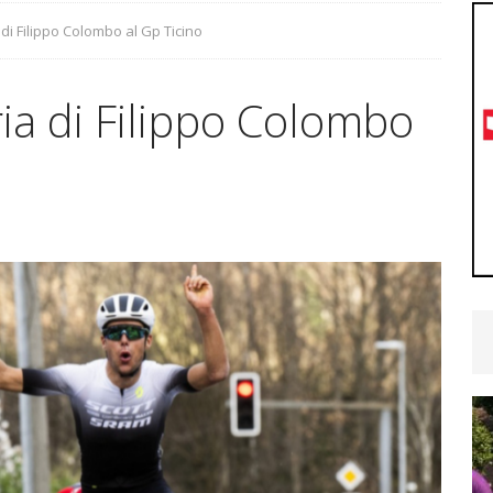
podio!
CYCLING NEWS
di Filippo Colombo al Gp Ticino
nita la selezione Ticino per il Radjugendtour: ecco gli
ia di Filippo Colombo
YCLING NEWS
ra Emmenegger, Brugg porta ancora bene: secondo
CYCLING NEWS
hy Andreoli Calcagni convocato dalla Svizzera per
U19
CYCLING NEWS
etime Woman Team: ultimo test prima dei