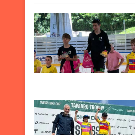
Nazionali, segnali po
4H O
[ 6 Agosto 2026 ]
Mendrisio: adrenalin