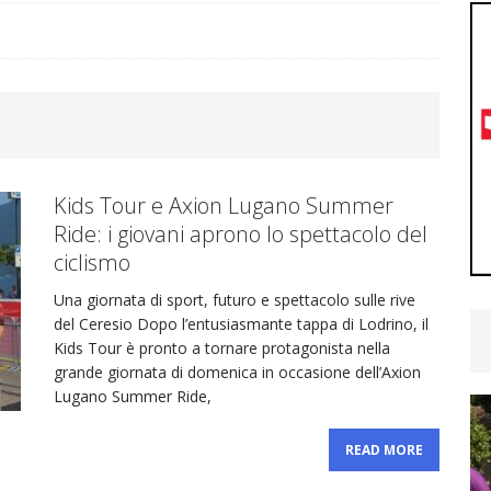
podio!
CYCLING NEWS
nita la selezione Ticino per il Radjugendtour: ecco gli
YCLING NEWS
Kids Tour e Axion Lugano Summer
ra Emmenegger, Brugg porta ancora bene: secondo
Ride: i giovani aprono lo spettacolo del
ciclismo
CYCLING NEWS
Una giornata di sport, futuro e spettacolo sulle rive
del Ceresio Dopo l’entusiasmante tappa di Lodrino, il
hy Andreoli Calcagni convocato dalla Svizzera per
Kids Tour è pronto a tornare protagonista nella
grande giornata di domenica in occasione dell’Axion
Lugano Summer Ride,
U19
CYCLING NEWS
READ MORE
etime Woman Team: ultimo test prima dei