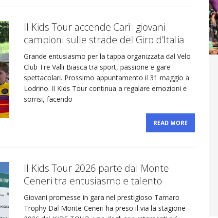
sitivi per il team
Il Kids Tour accende Carì: giovani
CYCLING NEWS
campioni sulle strade del Giro d’Italia
ff Road Tenuta Bally & Von Teufenstein x VC
Grande entusiasmo per la tappa organizzata dal Velo
Club Tre Valli Biasca tra sport, passione e gare
spettacolari. Prossimo appuntamento il 31 maggio a
a, natura e spettacolo!
CYCLING NEWS
Lodrino. Il Kids Tour continua a regalare emozioni e
sorrisi, facendo
READ MORE
Il Kids Tour 2026 parte dal Monte
Ceneri tra entusiasmo e talento
Giovani promesse in gara nel prestigioso Tamaro
Trophy Dal Monte Ceneri ha preso il via la stagione