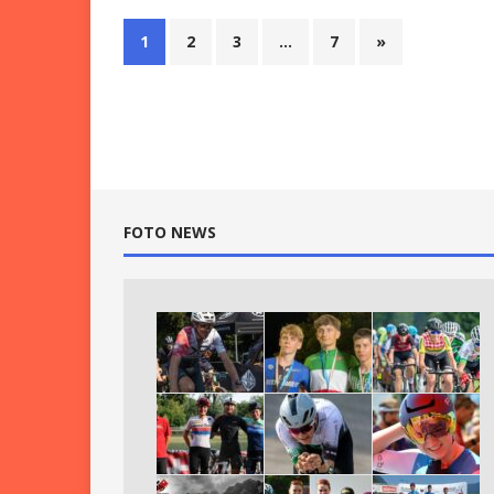
1
2
3
…
7
»
FOTO NEWS