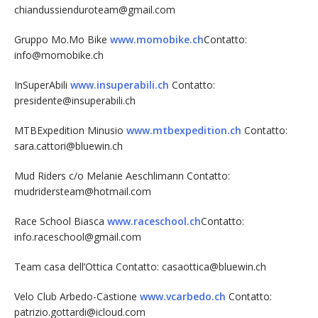
chiandussienduroteam@gmail.com
Gruppo Mo.Mo Bike
www.momobike.ch
Contatto:
info@momobike.ch
InSuperAbili
www.insuperabili.ch
Contatto:
presidente@insuperabili.ch
MTBExpedition Minusio
www.mtbexpedition.ch
Contatto:
sara.cattori@bluewin.ch
Mud Riders c/o Melanie Aeschlimann Contatto:
mudridersteam@hotmail.com
Race School Biasca
www.raceschool.ch
Contatto:
info.raceschool@gmail.com
Team casa dell’Ottica Contatto: casaottica@bluewin.ch
Velo Club Arbedo-Castione
www.vcarbedo.ch
Contatto:
patrizio.gottardi@icloud.com