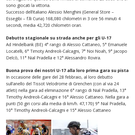
sono giocati la vittoria.
Successo dell’italiano Alessio Menghini (General Store –
Essegibi – f.lli Curia) 168,080 chilometri in 3 ore 56 minuti 4
secondi, media 42,720 chilometri orari.
Debutto stagionale su strada anche per gli U-17
Ad Hindelbank (BE) 4° rango di Alessio Cattaneo, 5° Emanuele
Locatelli, 6° Timoty Andreoli-Calcagni, 7° Noi Noah, 9° Jacopo
Delcò, 11° Nial Pradella e 12° Alessandro Rovira.
Buona prova dei nostri U-17 alla loro prima gara su pista
In occasione delle gare del 28 febbraio, al loro debutto
sull’anello del Tissot Velodrome di Grenchen (con al via 24
atleti) nella gara ad eliminazione 6° rango di Nial Pradella, 13°
Timothy Andreoli-Calcagni e 16° Alessio Cattaneo. Nella gara a
punti (50 giri corsi alla media di km/h. 47,170) 9° Nial Pradella,
10° Timothy Andreoli-Calcagni e 15° Alessio Cattaneo