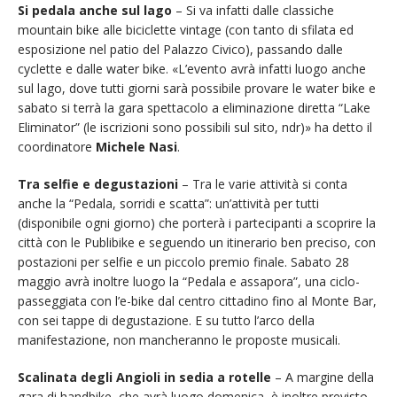
Si pedala anche sul lago
– Si va infatti dalle classiche
mountain bike alle biciclette vintage (con tanto di sfilata ed
esposizione nel patio del Palazzo Civico), passando dalle
cyclette e dalle water bike. «L’evento avrà infatti luogo anche
sul lago, dove tutti giorni sarà possibile provare le water bike e
sabato si terrà la gara spettacolo a eliminazione diretta “Lake
Eliminator” (le iscrizioni sono possibili sul sito, ndr)» ha detto il
coordinatore
Michele Nasi
.
Tra selfie e degustazioni
– Tra le varie attività si conta
anche la “Pedala, sorridi e scatta”: un’attività per tutti
(disponibile ogni giorno) che porterà i partecipanti a scoprire la
città con le Publibike e seguendo un itinerario ben preciso, con
postazioni per selfie e un piccolo premio finale. Sabato 28
maggio avrà inoltre luogo la “Pedala e assapora”, una ciclo-
passeggiata con l’e-bike dal centro cittadino fino al Monte Bar,
con sei tappe di degustazione. E su tutto l’arco della
manifestazione, non mancheranno le proposte musicali.
Scalinata degli Angioli in sedia a rotelle
– A margine della
gara di handbike, che avrà luogo domenica, è inoltre previsto