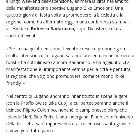
il lungo weekend dell’Ascensione, animerà la città nell’ambito
della manifestazione sportiva Lugano Bike Emotions. Una
quattro giorni di festa volta a promuovere la bicicletta e la
regione, come ha affermato oggi in una conferenza stampa il
vicesindaco
Roberto Badaracco
, capo Dicastero cultura,
sport ed eventi.
«Per la sua quinta edizione, l’evento cresce e propone giorni
molto intensi in cui a Lugano saranno presenti anche numerosi
turisti» ha sottolineato ancora Badaracco. E ha aggiunto: «La
manifestazione è un’importante vetrina per la città e per tutta
la regione, che vogliono promuoversi come territorio “bike
friendly”».
Nel centro di Lugano andranno innanzitutto in scena le gare
(con la Proffix Swiss Bike Cup), a cui parteciperanno anche il
ticinese Filippo Colombo, nonché le campionesse olimpiche
Jolanda Neff, Sina Frei e Linda Indergand. E non solo: l’universo
della bicicletta sarà rappresentato a trecentosessanta gradi e
coinvolgerà tutti quanti.