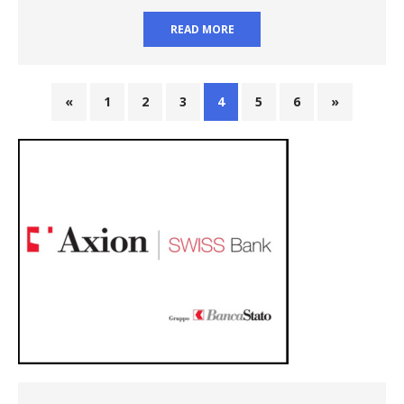
READ MORE
«
1
2
3
4
5
6
»