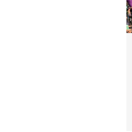
sitivi per il team
CYCLING NEWS
ff Road Tenuta Bally & Von Teufenstein x VC
a, natura e spettacolo!
CYCLING NEWS