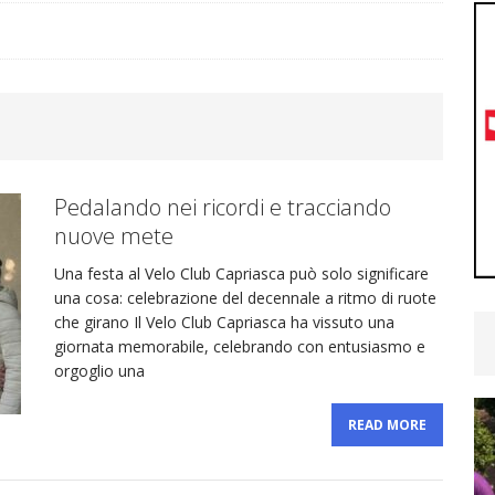
podio!
CYCLING NEWS
nita la selezione Ticino per il Radjugendtour: ecco gli
YCLING NEWS
Pedalando nei ricordi e tracciando
ra Emmenegger, Brugg porta ancora bene: secondo
nuove mete
Una festa al Velo Club Capriasca può solo significare
CYCLING NEWS
una cosa: celebrazione del decennale a ritmo di ruote
che girano Il Velo Club Capriasca ha vissuto una
hy Andreoli Calcagni convocato dalla Svizzera per
giornata memorabile, celebrando con entusiasmo e
orgoglio una
U19
CYCLING NEWS
READ MORE
etime Woman Team: ultimo test prima dei