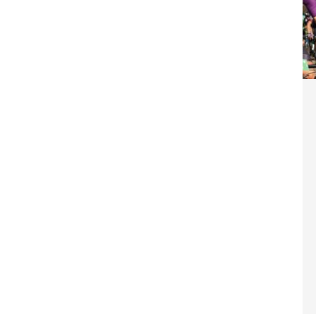
sitivi per il team
CYCLING NEWS
ff Road Tenuta Bally & Von Teufenstein x VC
a, natura e spettacolo!
CYCLING NEWS