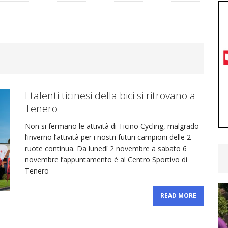
podio!
CYCLING NEWS
nita la selezione Ticino per il Radjugendtour: ecco gli
YCLING NEWS
I talenti ticinesi della bici si ritrovano a
ra Emmenegger, Brugg porta ancora bene: secondo
Tenero
Non si fermano le attività di Ticino Cycling, malgrado
CYCLING NEWS
l’inverno l’attività per i nostri futuri campioni delle 2
ruote continua. Da lunedì 2 novembre a sabato 6
hy Andreoli Calcagni convocato dalla Svizzera per
novembre l’appuntamento é al Centro Sportivo di
Tenero
U19
CYCLING NEWS
READ MORE
etime Woman Team: ultimo test prima dei