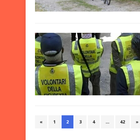
«
1
2
3
4
…
42
»