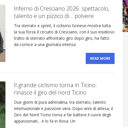
Inferno di Cresciano 2026: spettacolo,
sitivi per il team
talento e un pizzico di… polvere
CYCLING NEWS
Tra sterrato e sprint, il ciclismo ticinese mostra tutta
la sua forza Il circuito di Cresciano, con il suo insidioso
ff Road Tenuta Bally & Von Teufenstein x VC
tratto di sterrato affrontato giro dopo giro, ha fatto
da cornice a una giornata intensa
a, natura e spettacolo!
CYCLING NEWS
READ MORE
Il grande ciclismo torna in Ticino:
rinasce il giro del nord Ticino
Due giorni di pura adrenalina, tra sterrato, talento
internazionale e passione vera. Dopo anni di attesa, il
Giro del Nord Ticino torna a far battere il cuore degli
appassionati… e lo fa in Rosa. Un