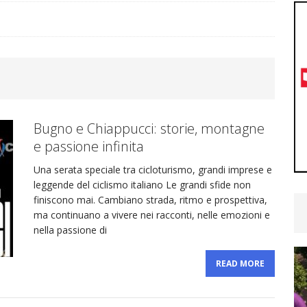
podio!
CYCLING NEWS
nita la selezione Ticino per il Radjugendtour: ecco gli
YCLING NEWS
Bugno e Chiappucci: storie, montagne
ra Emmenegger, Brugg porta ancora bene: secondo
e passione infinita
Una serata speciale tra cicloturismo, grandi imprese e
CYCLING NEWS
leggende del ciclismo italiano Le grandi sfide non
finiscono mai. Cambiano strada, ritmo e prospettiva,
hy Andreoli Calcagni convocato dalla Svizzera per
ma continuano a vivere nei racconti, nelle emozioni e
nella passione di
U19
CYCLING NEWS
READ MORE
etime Woman Team: ultimo test prima dei