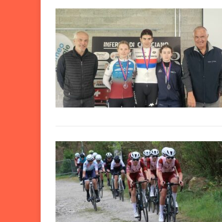
Nazionali, segnali po
4H O
[ 6 Agosto 2026 ]
Mendrisio: adrenalin