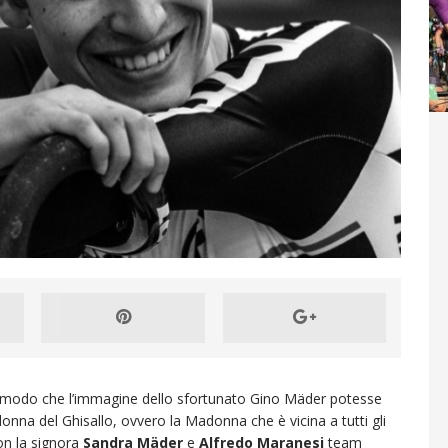
sitivi per il team
CYCLING NEWS
ff Road Tenuta Bally & Von Teufenstein x VC
a, natura e spettacolo!
CYCLING NEWS
n modo che l’immagine dello sfortunato Gino Mäder potesse
nna del Ghisallo, ovvero la Madonna che è vicina a tutti gli
con la signora
Sandra Mäder
e
Alfredo Maranesi
team