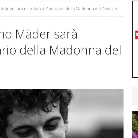
podio!
CYCLING NEWS
Mäder sarà ricordato al Santuario della Madonna del Ghisallo
nita la selezione Ticino per il Radjugendtour: ecco gli
no Mäder sarà
YCLING NEWS
ario della Madonna del
ra Emmenegger, Brugg porta ancora bene: secondo
CYCLING NEWS
hy Andreoli Calcagni convocato dalla Svizzera per
U19
CYCLING NEWS
etime Woman Team: ultimo test prima dei