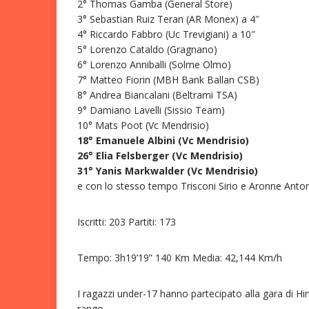
2° Thomas Gamba (General Store)
3° Sebastian Ruiz Teran (AR Monex) a 4″
4° Riccardo Fabbro (Uc Trevigiani) a 10″
5° Lorenzo Cataldo (Gragnano)
6° Lorenzo Anniballi (Solme Olmo)
7° Matteo Fiorin (MBH Bank Ballan CSB)
8° Andrea Biancalani (Beltrami TSA)
9° Damiano Lavelli (Sissio Team)
10° Mats Poot (Vc Mendrisio)
18° Emanuele Albini (Vc Mendrisio)
26° Elia Felsberger (Vc Mendrisio)
31° Yanis Markwalder (Vc Mendrisio)
e con lo stesso tempo Trisconi Sirio e Aronne Anton
Iscritti: 203 Partiti: 173
Tempo: 3h19’19” 140 Km Media: 42,144 Km/h
I ragazzi under-17 hanno partecipato alla gara di Hi
rango.