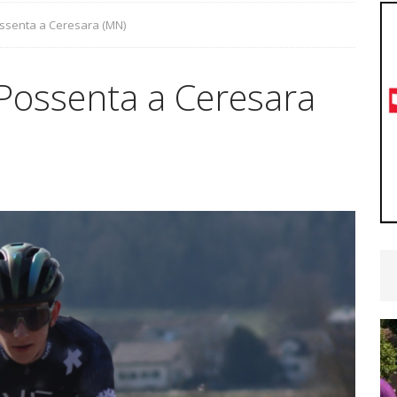
podio!
CYCLING NEWS
ossenta a Ceresara (MN)
nita la selezione Ticino per il Radjugendtour: ecco gli
 Possenta a Ceresara
YCLING NEWS
ra Emmenegger, Brugg porta ancora bene: secondo
CYCLING NEWS
hy Andreoli Calcagni convocato dalla Svizzera per
U19
CYCLING NEWS
etime Woman Team: ultimo test prima dei