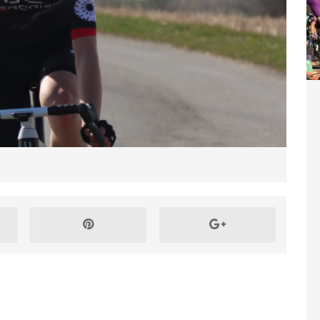
sitivi per il team
CYCLING NEWS
ff Road Tenuta Bally & Von Teufenstein x VC
a, natura e spettacolo!
CYCLING NEWS